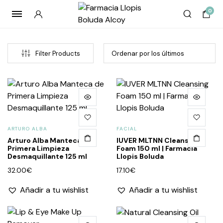
0
Filter Products
ARTURO ALBA
FACIAL
Arturo Alba Manteca de
IUVER MLTNN Cleansing
Primera Limpieza
Foam 150 ml | Farmacia
Desmaquillante 125 ml
Llopis Boluda
cio
cio
32.00
€
17.10
€
imo
imo
Añadir a tu wishlist
Añadir a tu wishlist