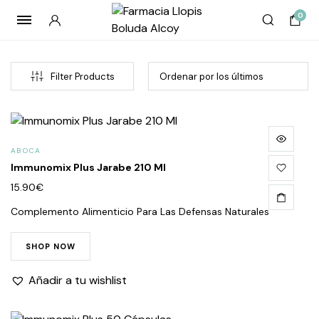
0
Filter Products
ABOCA
Immunomix Plus Jarabe 210 Ml
15.90
€
Complemento Alimenticio Para Las Defensas Naturales
cio
cio
SHOP NOW
imo
imo
Añadir a tu wishlist