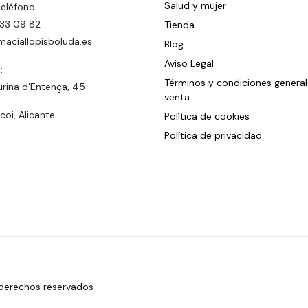
Salud y mujer
teléfono
33 09 82
Tienda
maciallopisboluda.es
Blog
Aviso Legal
:
Términos y condiciones genera
urina d’Entença, 45
venta
oi, Alicante
Política de cookies
Política de privacidad
 derechos reservados