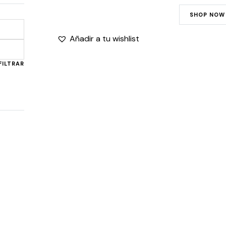
SHOP NOW
Añadir a tu wishlist
Precio
Precio
mínimo
máximo
FILTRAR