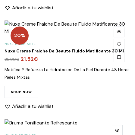
Añadir a tu wishlist
20%
NUXE HIDRATANTE
Nuxe Creme Fraiche De Beaute Fluido Matificante 30 Ml
El
21.52
€
El
26.90
€
precio
precio
Matifica Y Refuerza La Hidratacion De La Piel Durante 48 Horas.
original
actual
Pieles Mixtas
era:
es:
26.90€.
21.52€.
SHOP NOW
Añadir a tu wishlist