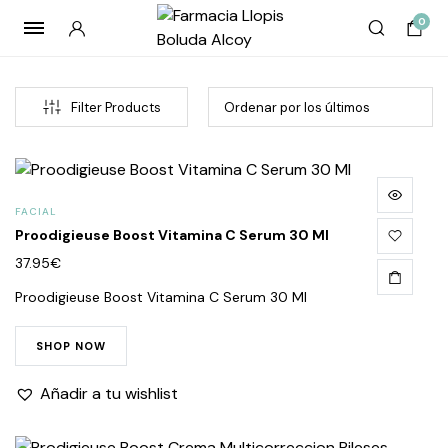
0
Filter Products
FACIAL
Proodigieuse Boost Vitamina C Serum 30 Ml
37.95
€
Proodigieuse Boost Vitamina C Serum 30 Ml
cio
cio
SHOP NOW
imo
imo
Añadir a tu wishlist