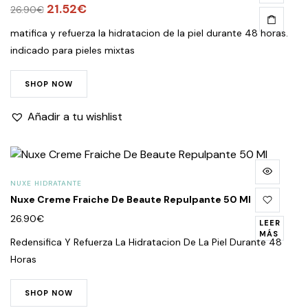
El
21.52
€
El
26.90
€
precio
precio
matifica y refuerza la hidratacion de la piel durante 48 horas.
original
actual
indicado para pieles mixtas
era:
es:
26.90€.
21.52€.
SHOP NOW
Añadir a tu wishlist
NUXE HIDRATANTE
Nuxe Creme Fraiche De Beaute Repulpante 50 Ml
26.90
€
LEER
MÁS
Redensifica Y Refuerza La Hidratacion De La Piel Durante 48
Horas
SHOP NOW